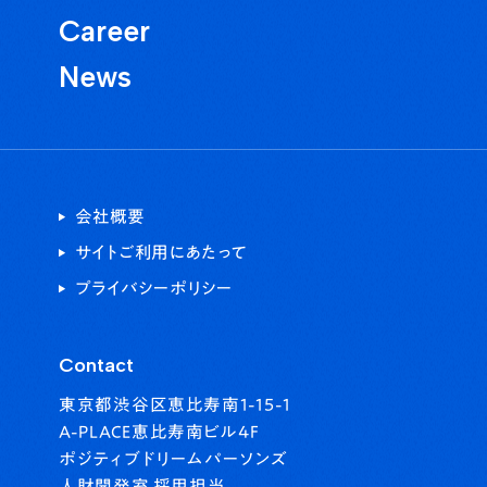
5. 個人情報に対する安全対策の実施
Career
私達は、お客様からお預かりした大切な個人情報を、漏洩、滅
失、破壊、社外への不正な流出、改ざん、不正アクセスから保
News
護するために、社内規程を整備し、合理的な安全対策を講じま
す。 又、当社が運営するWebサイトでは、個人情報の正確性及
び安全性確保のために、セキュリティに万全の対策を講じてお
り、第三者に重要な情報を読み取られたり、改ざんされたりする
ことを防ぐために、SSLによる暗号化を使用しております。
6. 個人情報に関するお客様からのお問い合わせ等について
会社概要
私達は、お客様またはお客様の代理人から、当社が管理するお
客様ご自身の個人情報について下記の要請を受けた場合には、
サイトご利用にあたって
お客様の意思を尊重し、合理的な範囲で必要な対応をいたしま
プライバシーポリシー
す。
開示
訂正
Contact
更新
東京都渋谷区恵比寿南1-15-1
削除
利用停止
A-PLACE恵比寿南ビル4F
第三者提供の停止
ポジティブドリームパーソンズ
既に行った個人情報の利用に関する同意の一部または全部の撤
人財開発室 採用担当