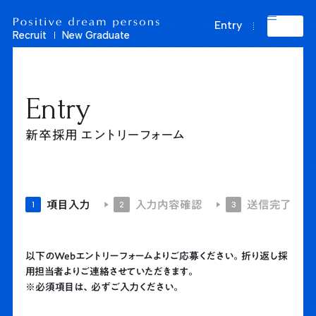
Positive dream persons Recruit New Graduate
Entry
Recruit
New Graduate
E
n
t
r
y
新卒採用 エントリーフォーム
項目入力
入力内容確認
送信完了
1
2
3
以下のWebエントリーフォームよりご応募ください。折り返し採
用担当者よりご連絡させていただきます。
※必須項目は、必ずご入力ください。