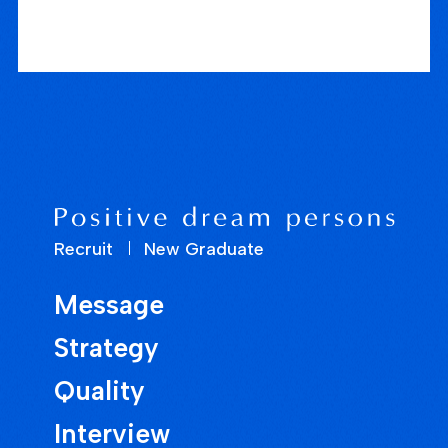
しません。
3. 個人情報の利用目的
取得した個人情報は、次の目的の為に利用させていただきま
す。
当社運営Webサイトの利便性を向上させるサービスおよびシス
テムの運営
当社のサービス・キャンペーンなどのご紹介
メンテナンス、重要なお知らせなどのご案内
お客様にとって有用と思われる情報、サービスをご紹介するため
のメールマガジン・ダイレクトメール・FAXの配信・発送
当社ならびに当社提携先のマーケティング活動
Recruit
New Graduate
4. 個人情報の第三者への提供について
私達は、次のいずれかの場合を除いては、お客様の個人情報を
Message
第三者に提供することはいたしません。
お客様の同意がある場合。
Strategy
あらかじめ弊社との間で機密保持契約を締結している企業等
(業務委託先等)に利用目的を遂行する為に必要な場合。
Quality
裁判所・警察署・主務官庁等法令等により、開示が要求された場
合。
Interview
お客様又は公共の利益のために必要であると考えられる場合。