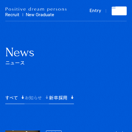
Positive dream persons Recruit New Graduate
Entry
Recruit
New Graduate
N
e
w
s
ニュース
すべて
お知らせ
新卒採用