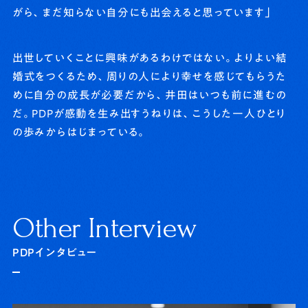
がら、まだ知らない自分にも出会えると思っています」
出世していくことに興味があるわけではない。よりよい結
婚式をつくるため、周りの人により幸せを感じてもらうた
めに自分の成長が必要だから、井田はいつも前に進むの
だ。PDPが感動を生み出すうねりは、こうした一人ひとり
の歩みからはじまっている。
O
t
h
e
r
I
n
t
e
r
v
i
e
w
PDPインタビュー