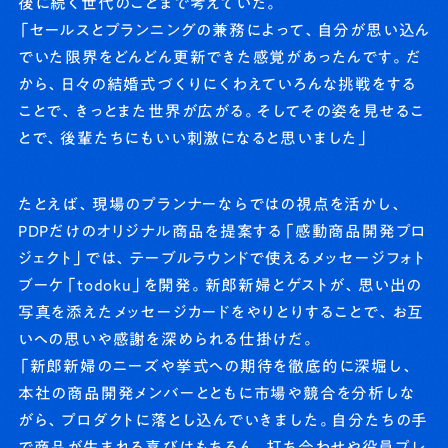
後に続く世代のことまで考えていた。
「セールスとプランニングの兼務によって、自分が思い込ん
でいた限界をどんどん更新できた感覚があったんです。だ
から、日々の結婚式づくりにくわえていろんな挑戦をする
ことで、きっとまた世界が広がる。そしてその姿を見せるこ
とで、後輩たちにもいい刺激になると思いました」
たとえば、現場のプランナーならではの視点を活かし、
PDPだけのオリジナル商品を提案する「感動商品開発プロ
ジェクト」では、テーブルラウンドで使えるメッセージフォト
ブーケ「todoku」を開発。新郎新婦とゲストが、思い出の
写真を添えたメッセージカードをやりとりすることで、お互
いへの思いや感謝を深められる仕掛けだ。
「新郎新婦のニーズや挙式への期待を徹底的に深堀し、
本社の商品開発メンバーとともに市場や競合を分析しな
がら、プロダクトに落とし込んでいきました。自分たちの手
で商品が生まれる喜びはもちろん、打ち合わせや役員プレ